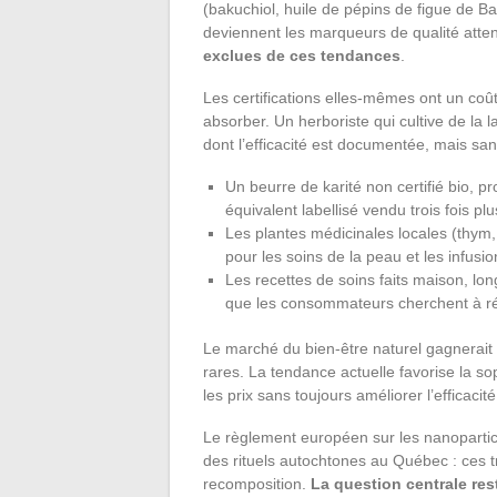
(bakuchiol, huile de pépins de figue de 
deviennent les marqueurs de qualité atte
exclues de ces tendances
.
Les certifications elles-mêmes ont un coû
absorber. Un herboriste qui cultive de la
dont l’efficacité est documentée, mais sans
Un beurre de karité non certifié bio, p
équivalent labellisé vendu trois fois pl
Les plantes médicinales locales (thym, 
pour les soins de la peau et les infusio
Les recettes de soins faits maison, lo
que les consommateurs cherchent à réd
Le marché du bien-être naturel gagnerait à
rares. La tendance actuelle favorise la sop
les prix sans toujours améliorer l’efficacit
Le règlement européen sur les nanopartic
des rituels autochtones au Québec : ces 
recomposition.
La question centrale res