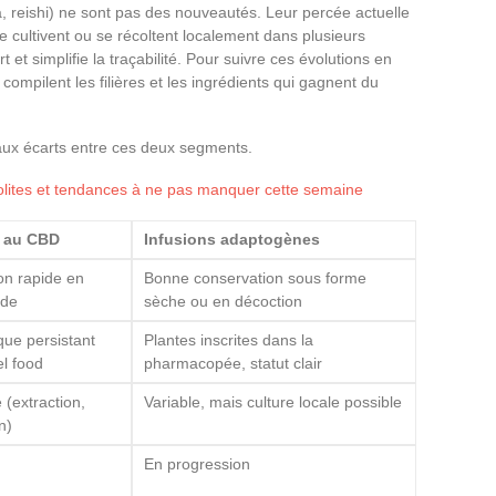
reishi) ne sont pas des nouveautés. Leur percée actuelle
e cultivent ou se récoltent localement dans plusieurs
t et simplifie la traçabilité. Pour suivre ces évolutions en
compilent les filières et les ingrédients qui gagnent du
aux écarts entre ces deux segments.
solites et tendances à ne pas manquer cette semaine
 au CBD
Infusions adaptogènes
on rapide en
Bonne conservation sous forme
ide
sèche ou en décoction
ique persistant
Plantes inscrites dans la
el food
pharmacopée, statut clair
 (extraction,
Variable, mais culture locale possible
n)
En progression