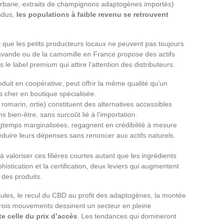
Barbarie, extraits de champignons adaptogènes importés)
ndus,
les populations à faible revenu se retrouvent
t que les petits producteurs locaux ne peuvent pas toujours
 lavande ou de la camomille en France propose des actifs
 le label premium qui attire l’attention des distributeurs.
roduit en coopérative, peut offrir la même qualité qu’un
us cher en boutique spécialisée.
romarin, ortie) constituent des alternatives accessibles
ns bien-être, sans surcoût lié à l’importation.
ngtemps marginalisées, regagnent en crédibilité à mesure
uire leurs dépenses sans renoncer aux actifs naturels.
 valoriser ces filières courtes autant que les ingrédients
histication et la certification, deux leviers qui augmentent
é des produits.
ules, le recul du CBD au profit des adaptogènes, la montée
trois mouvements dessinent un secteur en pleine
te celle du prix d’accès
. Les tendances qui domineront