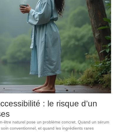
ccessibilité : le risque d’un
ses
n-être naturel pose un problème concret. Quand un sérum
un soin conventionnel, et quand les ingrédients rares