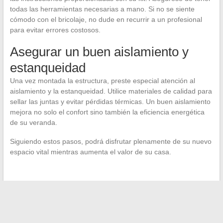
todas las herramientas necesarias a mano. Si no se siente
cómodo con el bricolaje, no dude en recurrir a un profesional
para evitar errores costosos.
Asegurar un buen aislamiento y
estanqueidad
Una vez montada la estructura, preste especial atención al
aislamiento y la estanqueidad. Utilice materiales de calidad para
sellar las juntas y evitar pérdidas térmicas. Un buen aislamiento
mejora no solo el confort sino también la eficiencia energética
de su veranda.
Siguiendo estos pasos, podrá disfrutar plenamente de su nuevo
espacio vital mientras aumenta el valor de su casa.
←
Cómo utilizar eficazmente los recursos pedagógicos en
línea: el ejemplo de Arsene76
Cambios en el streaming francés en 2023: ¿qué esperar?
→