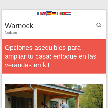
Warnock
Noticias
Opciones asequibles para
ampliar tu casa: enfoque en las
verandas en kit