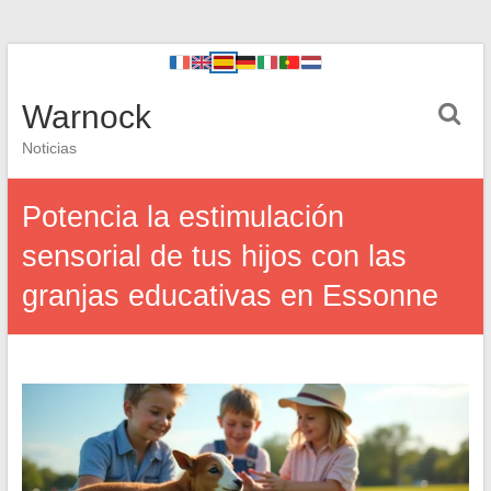
Warnock
Noticias
Potencia la estimulación
sensorial de tus hijos con las
granjas educativas en Essonne