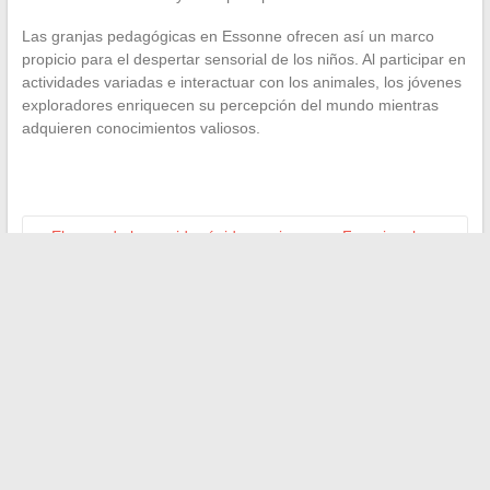
Las granjas pedagógicas en Essonne ofrecen así un marco
propicio para el despertar sensorial de los niños. Al participar en
actividades variadas e interactuar con los animales, los jóvenes
exploradores enriquecen su percepción del mundo mientras
adquieren conocimientos valiosos.
←
El auge de la comida rápida mexicana en Francia: el caso
Taco Bell
Consejos esenciales para el mantenimiento y la reparación
de cajas de cambios automáticas
→
Search