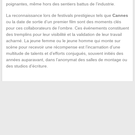
poignantes, même hors des sentiers battus de l’industrie.
La reconnaissance lors de festivals prestigieux tels que
Cannes
ou la date de sortie d’un premier film sont des moments clés
pour ces collaborateurs de l’ombre. Ces événements constituent
des tremplins pour leur visibilité et la validation de leur travail
acharné. La jeune femme ou le jeune homme qui monte sur
scène pour recevoir une récompense est l’incarnation d’une
multitude de talents et d’efforts conjugués, souvent initiés des
années auparavant, dans l’anonymat des salles de montage ou
des studios d’écriture.
←
Comment entretenir efficacement votre Renault Clio 2 :
astuces et conseils pratiques
Les spécificités des plateformes numériques universitaires :
zoom sur le modèle de Rennes
→
Recherche