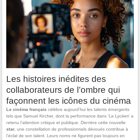
Les histoires inédites des
collaborateurs de l’ombre qui
façonnent les icônes du cinéma
Le cinéma français
célèbre aujourd’hui les talents émergents
tels que Samuel Kircher, dont la performance dans ‘Le Lycéen’ a
retenu l’attention critique et publique. Derrière cette nouvelle
star
, une constellation de professionnels dévoués contribue à
l’éclat de son talent. Leurs noms ne figurent pas toujours en