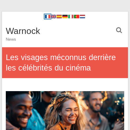
Warnock
News
Les visages méconnus derrière
les célébrités du cinéma