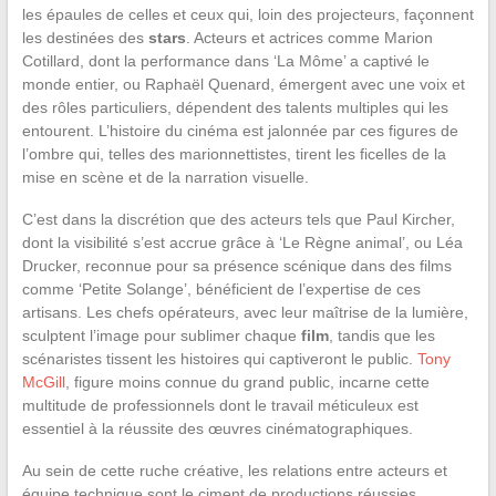
les épaules de celles et ceux qui, loin des projecteurs, façonnent
les destinées des
stars
. Acteurs et actrices comme Marion
Cotillard, dont la performance dans ‘La Môme’ a captivé le
monde entier, ou Raphaël Quenard, émergent avec une voix et
des rôles particuliers, dépendent des talents multiples qui les
entourent. L’histoire du cinéma est jalonnée par ces figures de
l’ombre qui, telles des marionnettistes, tirent les ficelles de la
mise en scène et de la narration visuelle.
C’est dans la discrétion que des acteurs tels que Paul Kircher,
dont la visibilité s’est accrue grâce à ‘Le Règne animal’, ou Léa
Drucker, reconnue pour sa présence scénique dans des films
comme ‘Petite Solange’, bénéficient de l’expertise de ces
artisans. Les chefs opérateurs, avec leur maîtrise de la lumière,
sculptent l’image pour sublimer chaque
film
, tandis que les
scénaristes tissent les histoires qui captiveront le public.
Tony
McGill
, figure moins connue du grand public, incarne cette
multitude de professionnels dont le travail méticuleux est
essentiel à la réussite des œuvres cinématographiques.
Au sein de cette ruche créative, les relations entre acteurs et
équipe technique sont le ciment de productions réussies.