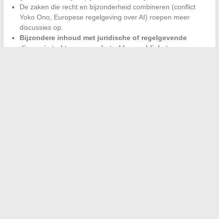
De zaken die recht en bijzonderheid combineren (conflict
Yoko Ono, Europese regelgeving over AI) roepen meer
discussies op.
Bijzondere inhoud met juridische of regelgevende
dimensie trekt een meer betrokken publiek
dan puur
spectaculaire fragmenten.
De cyclus herhaalt zich elke week met een mechanische
regelmaat. Wat geleidelijk verandert, is de manier waarop
redacties kiezen om deze onderwerpen te behandelen: tussen
de race naar onmiddellijke klikken en de opbouw van
duurzamere formats, wordt de scheidingslijn steeds duidelijker
met elke nieuwe virale golf.
←
De laatste trends en nieuwigheden in de wereld van
natuurlijke wellness
Alles wat je moet weten over de privélevens van Bruno Jeudy
en zijn journalistvriendin
→