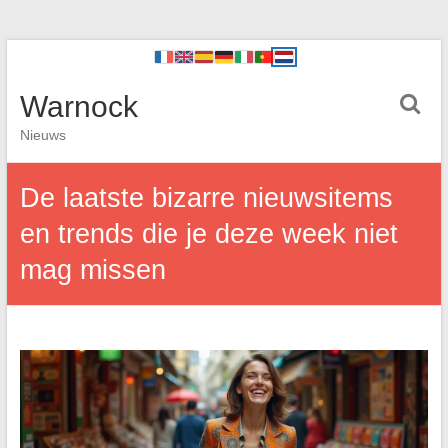
Warnock
Nieuws
De laatste bizarre nieuwsitems
en trends die je deze week niet
mag missen