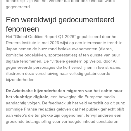
afhankelijk zijn van het verkeer dat door deze inhoud wordt
gegenereerd.
Een wereldwijd gedocumenteerd
fenomeen
Het “Global Oddities Report Q1 2026” gepubliceerd door het
Reuters Institute in mei 2026 wijst op een interessante trend: in
Japan nemen de buzz rond fysieke evenementen (dieren,
komische ongelukken, sportprestaties) af ten gunste van puur
digitale fenomenen. De “virtuele geesten” op Weibo, door AI
gegenereerde personages die kort verschijnen in live streams,
illustreren deze verschuiving naar volledig gefabriceerde
bijzonderheden.
De Aziatische bijzonderheden migreren van het echte naar
het vluchtige digitale
, een beweging die Europese media
aandachtig volgen. De feedback uit het veld verschilt op dit punt:
sommige Franse redacties geloven dat het publiek gehecht blijft
aan video’s die ter plekke zijn opgenomen, terwijl anderen een
groeiende belangstelling voor verhoogde inhoud constateren.