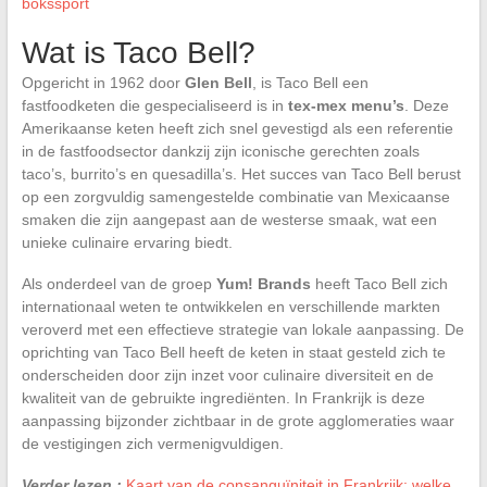
bokssport
Wat is Taco Bell?
Opgericht in 1962 door
Glen Bell
, is Taco Bell een
fastfoodketen die gespecialiseerd is in
tex-mex menu’s
. Deze
Amerikaanse keten heeft zich snel gevestigd als een referentie
in de fastfoodsector dankzij zijn iconische gerechten zoals
taco’s, burrito’s en quesadilla’s. Het succes van Taco Bell berust
op een zorgvuldig samengestelde combinatie van Mexicaanse
smaken die zijn aangepast aan de westerse smaak, wat een
unieke culinaire ervaring biedt.
Als onderdeel van de groep
Yum! Brands
heeft Taco Bell zich
internationaal weten te ontwikkelen en verschillende markten
veroverd met een effectieve strategie van lokale aanpassing. De
oprichting van Taco Bell heeft de keten in staat gesteld zich te
onderscheiden door zijn inzet voor culinaire diversiteit en de
kwaliteit van de gebruikte ingrediënten. In Frankrijk is deze
aanpassing bijzonder zichtbaar in de grote agglomeraties waar
de vestigingen zich vermenigvuldigen.
Verder lezen :
Kaart van de consanguïniteit in Frankrijk: welke