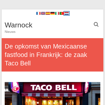
Warnock
Nieuws
De opkomst van Mexicaanse
fastfood in Frankrijk: de zaak
Taco Bell