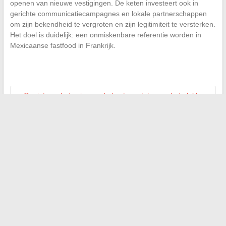
openen van nieuwe vestigingen. De keten investeert ook in
gerichte communicatiecampagnes en lokale partnerschappen
om zijn bekendheid te vergroten en zijn legitimiteit te versterken.
Het doel is duidelijk: een onmiskenbare referentie worden in
Mexicaanse fastfood in Frankrijk.
←
Geniet van het seizoen: de beste regio’s voor het plukken
van pampas
Versterk de zintuiglijke ontwikkeling van uw kinderen met
educatieve boerderijen in Essonne
→
Search