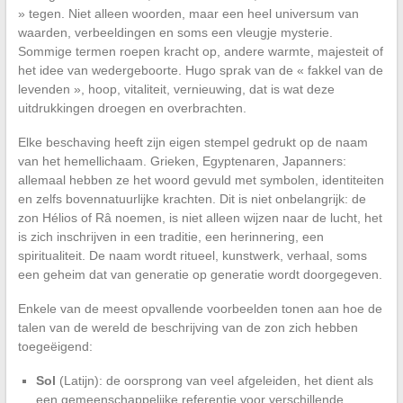
» tegen. Niet alleen woorden, maar een heel universum van
waarden, verbeeldingen en soms een vleugje mysterie.
Sommige termen roepen kracht op, andere warmte, majesteit of
het idee van wedergeboorte. Hugo sprak van de « fakkel van de
levenden », hoop, vitaliteit, vernieuwing, dat is wat deze
uitdrukkingen droegen en overbrachten.
Elke beschaving heeft zijn eigen stempel gedrukt op de naam
van het hemellichaam. Grieken, Egyptenaren, Japanners:
allemaal hebben ze het woord gevuld met symbolen, identiteiten
en zelfs bovennatuurlijke krachten. Dit is niet onbelangrijk: de
zon Hélios of Râ noemen, is niet alleen wijzen naar de lucht, het
is zich inschrijven in een traditie, een herinnering, een
spiritualiteit. De naam wordt ritueel, kunstwerk, verhaal, soms
een geheim dat van generatie op generatie wordt doorgegeven.
Enkele van de meest opvallende voorbeelden tonen aan hoe de
talen van de wereld de beschrijving van de zon zich hebben
toegeëigend:
Sol
(Latijn): de oorsprong van veel afgeleiden, het dient als
een gemeenschappelijke referentie voor verschillende