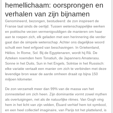
hemellichaam: oorsprongen en
verhalen van zijn bijnamen
Genomineerd, bezongen, bestudeerd: de zon inspireert de
Franse taal sinds de oertijd. Tussen wetenschappelijke werken
en poëtische verzen vermenigvuldigen de manieren om haar
aan te roepen zich, elk geladen met een herinnering die verder
gaat dan de simpele wetenschap. Achter ons dagelijkse woord
schuilt een heel erfgoed van beschavingen. In Griekenland,
Hélios. In Rome, Sol. Bij de Egyptenaren, wordt hij Râ. De
Azteken noemden hem Tonatiuh, de Japanners Amaterasu.
Sonne in het Duits, Sun in het Engels, Solntse in het Russisch:
elke variatie vertaalt een manier om zich te verbinden met deze
levendige bron waar de aarde omheen draait op bijna 150
miljoen kilometer.
De zon verzamelt meer dan 99% van de massa van het
zonnestelsel om zich heen. Zijn dominantie vormt zowel mythen
als overtuigingen, net als de natuurlijke ritmes. Van Gogh ving
hem in het licht van zijn velden, Éluard verhief hem tot symbool,
en een heel collectief imaginaire, van Parijs tot het platteland, is