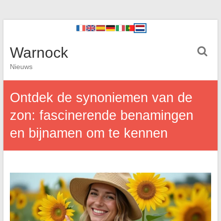
Warnock
Nieuws
Ontdek de synoniemen van de
zon: fascinerende benamingen
en bijnamen om te kennen