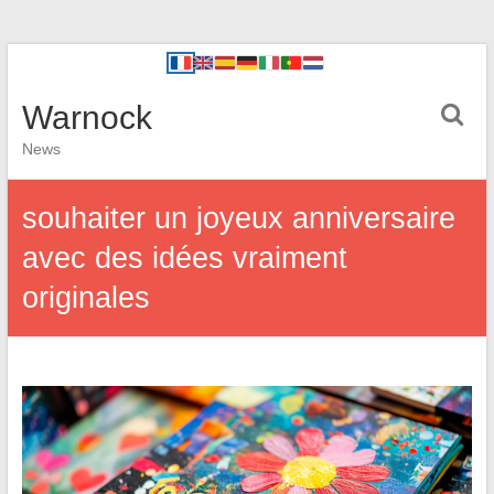
Warnock
News
souhaiter un joyeux anniversaire
avec des idées vraiment
originales