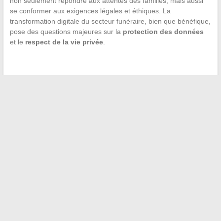
non seulement répondre aux attentes des familles, mais aussi
se conformer aux exigences légales et éthiques. La
transformation digitale du secteur funéraire, bien que bénéfique,
pose des questions majeures sur la
protection des données
et le
respect de la vie privée
.
←
Comment accéder de manière sécurisée aux sites en ligne
: le cas de Saferome.net
Comment choisir la meilleure plateforme pour votre
messagerie professionnelle ?
→
Recherche