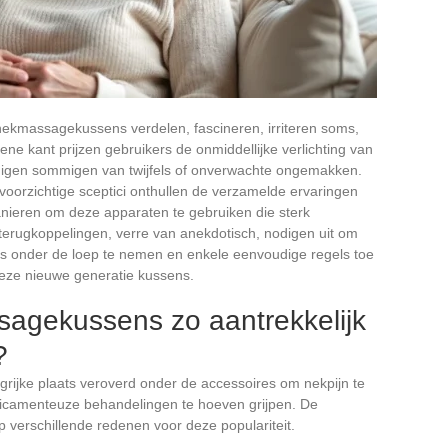
nekmassagekussens verdelen, fascineren, irriteren soms,
ene kant prijzen gebruikers de onmiddellijke verlichting van
uigen sommigen van twijfels of onverwachte ongemakken.
voorzichtige sceptici onthullen de verzamelde ervaringen
anieren om deze apparaten te gebruiken die sterk
e terugkoppelingen, verre van anekdotisch, nodigen uit om
ies onder de loep te nemen en enkele eenvoudige regels toe
 deze nieuwe generatie kussens.
agekussens zo aantrekkelijk
?
grijke plaats veroverd onder de accessoires om nekpijn te
dicamenteuze behandelingen te hoeven grijpen. De
 verschillende redenen voor deze populariteit.