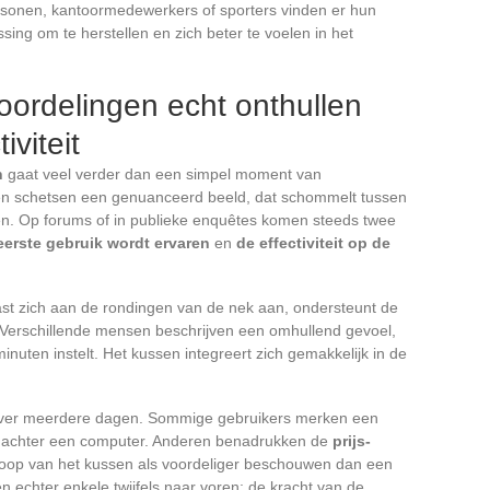
rsonen, kantoormedewerkers of sporters vinden er hun
ng om te herstellen en zich beter te voelen in het
ordelingen echt onthullen
iviteit
n
gaat veel verder dan een simpel moment van
en schetsen een genuanceerd beeld, dat schommelt tussen
n. Op forums of in publieke enquêtes komen steeds twee
 eerste gebruik wordt ervaren
en
de effectiviteit op de
st zich aan de rondingen van de nek aan, ondersteunt de
s. Verschillende mensen beschrijven een omhullend gevoel,
nuten instelt. Het kussen integreert zich gemakkelijk in de
je over meerdere dagen. Sommige gebruikers merken een
 achter een computer. Anderen benadrukken de
prijs-
koop van het kussen als voordeliger beschouwen dan een
n echter enkele twijfels naar voren: de kracht van de