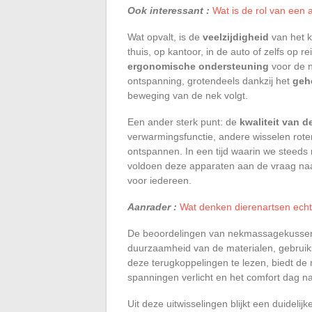
Ook interessant :
Wat is de rol van een 
Wat opvalt, is de
veelzijdigheid
van het ku
thuis, op kantoor, in de auto of zelfs op 
ergonomische ondersteuning
voor de n
ontspanning, grotendeels dankzij het
geh
beweging van de nek volgt.
Een ander sterk punt: de
kwaliteit van 
verwarmingsfunctie, andere wisselen rot
ontspannen. In een tijd waarin we steeds
voldoen deze apparaten aan de vraag naar
voor iedereen.
Aanrader :
Wat denken dierenartsen ech
De beoordelingen van nekmassagekussens 
duurzaamheid van de materialen, gebruiksge
deze terugkoppelingen te lezen, biedt de
spanningen verlicht en het comfort dag na
Uit deze uitwisselingen blijkt een duideli