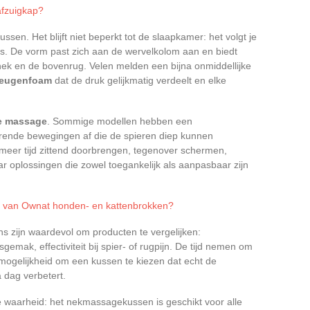
afzuigkap?
ssen. Het blijft niet beperkt tot de slaapkamer: het volgt je
reis. De vorm past zich aan de wervelkolom aan en biedt
ek en de bovenrug. Velen melden een bijna onmiddellijke
eugenfoam
dat de druk gelijkmatig verdeelt en elke
de massage
. Sommige modellen hebben een
erende bewegingen af die de spieren diep kunnen
 meer tijd zittend doorbrengen, tegenover schermen,
 oplossingen die zowel toegankelijk als aanpasbaar zijn
t van Ownat honden- en kattenbrokken?
zijn waardevol om producten te vergelijken:
mak, effectiviteit bij spier- of rugpijn. De tijd nemen om
 mogelijkheid om een kussen te kiezen dat echt de
 dag verbetert.
jke waarheid: het nekmassagekussen is geschikt voor alle