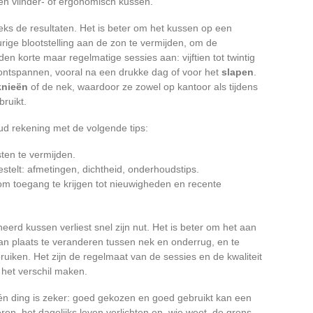
en vlinder- of ergonomisch kussen.
eeks de resultaten. Het is beter om het kussen op een
rige blootstelling aan de zon te vermijden, om de
den korte maar regelmatige sessies aan: vijftien tot twintig
ontspannen, vooral na een drukke dag of voor het
slapen
.
knieën
of de nek, waardoor ze zowel op kantoor als tijdens
ruikt.
oud rekening met de volgende tips:
ten te vermijden.
estelt: afmetingen, dichtheid, onderhoudstips.
om toegang te krijgen tot nieuwigheden en recente
eerd kussen verliest snel zijn nut. Het is beter om het aan
van plaats te veranderen tussen nek en onderrug, en te
uiken. Het zijn de regelmaat van de sessies en de kwaliteit
 het verschil maken.
één ding is zeker: goed gekozen en goed gebruikt kan een
n, het dagelijks leven verlichten en, wie weet, de grens