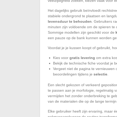
veelzijdigheid zoeken, kiezen vaak voor e
Het dagelijks gebruik beïnvloedt rechtstr
stabiele ondergrond te plaatsen en langdu
levensduur te behouden
. Gebruikers ra
minuten zijn voldoende om de spieren te 
Sommige modellen zijn geschikt voor de
een pauze op de bank kunnen worden geb
Voordat je je kussen koopt of gebruikt, h
Kies voor
gratis levering
om extra kos
Bekijk de technische fiche voordat je b
Vergeet niet de pagina te vernieuwen 
beoordelingen tijdens je
selectie
.
Een slecht gekozen of verkeerd geposition
te passen aan je morfologie, regelmatig 
vermijden het zonder onderbreking te gebr
van de materialen die op de lange termijn
Elke gebruiker heeft zijn ervaring, maar 
nekmassagekussen de routine transformere