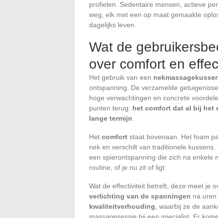
profielen. Sedentaire mensen, actieve pe
weg, elk met een op maat gemaakte oplossi
dagelijks leven.
Wat de gebruikersbeo
over comfort en effect
Het gebruik van een
nekmassagekusse
ontspanning. De verzamelde getuigeniss
hoge verwachtingen en concrete voordele
punten terug:
het comfort dat al bij het
lange termijn
.
Het
comfort
staat bovenaan. Het foam pa
nek en verschilt van traditionele kussen
een spierontspanning die zich na enkele mi
routine, of je nu zit of ligt.
Wat de effectiviteit betreft, deze meet 
verlichting van de spanningen
na uren
kwaliteitverhouding
, waarbij ze de aan
massagesessie bij een specialist. Er kome