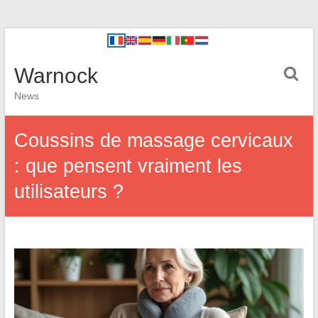
Warnock
News
Coussins de massage cervicaux
: que pensent vraiment les
utilisateurs ?