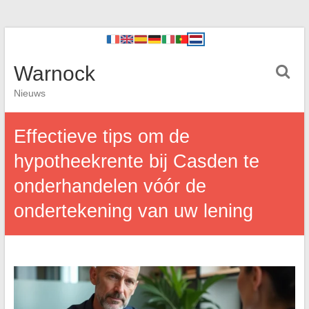
Warnock
Nieuws
Effectieve tips om de
hypotheekrente bij Casden te
onderhandelen vóór de
ondertekening van uw lening