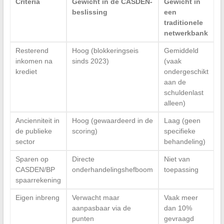
Criteria
Gewicht in de CASDEN-
Gewicht in
beslissing
een
traditionele
netwerkbank
Resterend
Hoog (blokkeringseis
Gemiddeld
inkomen na
sinds 2023)
(vaak
krediet
ondergeschikt
aan de
schuldenlast
alleen)
Ancienniteit in
Hoog (gewaardeerd in de
Laag (geen
de publieke
scoring)
specifieke
sector
behandeling)
Sparen op
Directe
Niet van
CASDEN/BP
onderhandelingshefboom
toepassing
spaarrekening
Eigen inbreng
Verwacht maar
Vaak meer
aanpasbaar via de
dan 10%
punten
gevraagd