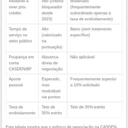
Restante a
Alto (critério
Moderado
viver pós-
bloqueador
(frequentemente
crédito
desde
subordinado apenas à
2023)
taxa de endividamento)
Tempo de
Alto
Baixo (sem tratamento
serviço no
(valorizado
específico)
setor público
na
pontuação)
Poupança em
Alavanca
Não aplicável
conta
direta de
CASDEN/BP
negociação
Aporte
Esperado,
Frequentemente superior
pessoal
mas
a 10% solicitado
modulável
via pontos
Taxa de
Teto de
Teto de 35% estrito
endividamento
35% estrito
Esta tabela mostra que o esforço de negociação na CASDEN