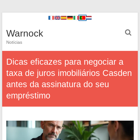
Warnock
Notícias
Dicas eficazes para negociar a
taxa de juros imobiliários Casden
antes da assinatura do seu
empréstimo