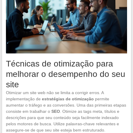
Técnicas de otimização para
melhorar o desempenho do seu
site
Otimizar um site web não se limita a corrigir erros. A
implementação de
estratégias de otimização
permite
aumentar o tráfego e as conversões. Uma das primeiras etapas
consiste em trabalhar o
SEO
. Otimize as tags meta, títulos e
descrições para que seu conteúdo seja facilmente indexado
pelos motores de busca. Utilize palavras-chave relevantes e
assegure-se de que seu site esteja bem estruturado.