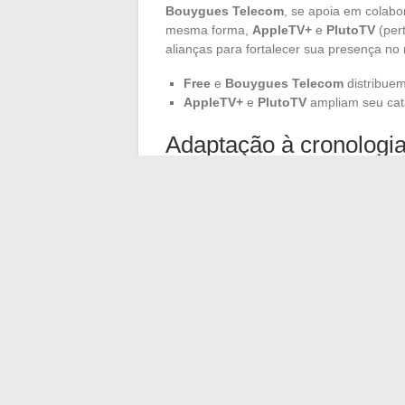
Bouygues Telecom
, se apoia em colabo
mesma forma,
AppleTV+
e
PlutoTV
(per
alianças para fortalecer sua presença no
Free
e
Bouygues Telecom
distribuem
AppleTV+
e
PlutoTV
ampliam seu catá
Adaptação à cronologi
As plataformas também precisam se ada
exige flexibilidade e inovação. A regulam
nos cinemas dos filmes e sua disponibilid
plataformas a repensar sua estratégia de 
As estratégias das plataformas para se 
conteúdos, parcerias estratégicas e adap
essenciais para permanecer competitivo
←
Opções acessíveis para ampliar sua 