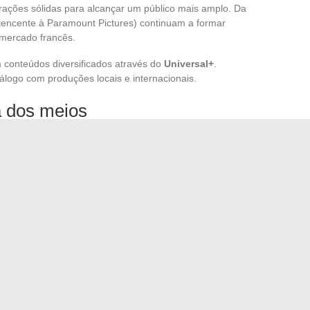
rações sólidas para alcançar um público mais amplo. Da
tencente à Paramount Pictures) continuam a formar
 mercado francês.
 conteúdos diversificados através do
Universal+
.
logo com produções locais e internacionais.
a dos meios
ptar à
cronologia dos meios
na França, um desafio que
entação francesa impõe prazos específicos entre a estreia
ade nos serviços de streaming. Essa restrição obriga as
distribuição para maximizar o apelo de suas ofertas.
adaptar às mudanças se concentram na diversificação de
tação à regulamentação local. Esses esforços são
s em um mercado em constante evolução.
casa: foco em varandas em kit