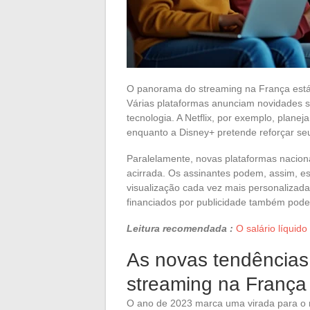
O panorama do streaming na França está
Várias plataformas anunciam novidades si
tecnologia. A Netflix, por exemplo, planej
enquanto a Disney+ pretende reforçar se
Paralelamente, novas plataformas nacion
acirrada. Os assinantes podem, assim, e
visualização cada vez mais personalizadas
financiados por publicidade também pod
Leitura recomendada :
O salário líquido
As novas tendências
streaming na França
O ano de 2023 marca uma virada para o