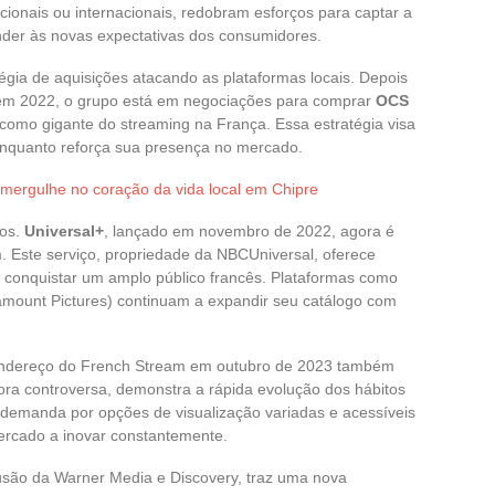
cionais ou internacionais, redobram esforços para captar a
nder às novas expectativas dos consumidores.
tégia de aquisições atacando as plataformas locais. Depois
 em 2022, o grupo está em negociações para comprar
OCS
como gigante do streaming na França. Essa estratégia visa
enquanto reforça sua presença no mercado.
 mergulhe no coração da vida local em Chipre
ços.
Universal+
, lançado em novembro de 2022, agora é
. Este serviço, propriedade da NBCUniversal, oferece
 conquistar um amplo público francês. Plataformas como
mount Pictures) continuam a expandir seu catálogo com
endereço do French Stream em outubro de 2023 também
ora controversa, demonstra a rápida evolução dos hábitos
 demanda por opções de visualização variadas e acessíveis
ercado a inovar constantemente.
fusão da Warner Media e Discovery, traz uma nova