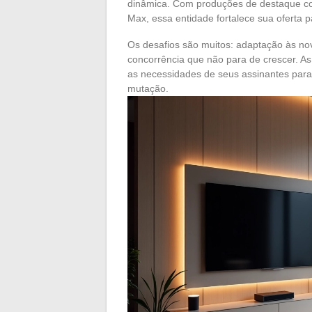
dinâmica. Com produções de destaque com
Max, essa entidade fortalece sua oferta pa
Os desafios são muitos: adaptação às no
concorrência que não para de crescer. As
as necessidades de seus assinantes pa
mutação.