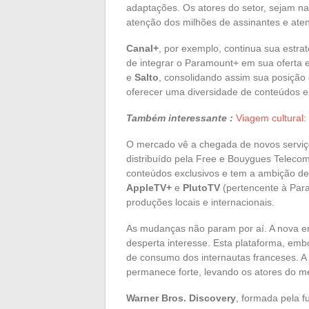
adaptações. Os atores do setor, sejam na
atenção dos milhões de assinantes e ate
Canal+
, por exemplo, continua sua estra
de integrar o Paramount+ em sua oferta
e
Salto
, consolidando assim sua posição 
oferecer uma diversidade de conteúdos 
Também interessante :
Viagem cultural:
O mercado vê a chegada de novos servi
distribuído pela Free e Bouygues Telecom
conteúdos exclusivos e tem a ambição de
AppleTV+
e
PlutoTV
(pertencente à Para
produções locais e internacionais.
As mudanças não param por aí. A nova 
desperta interesse. Esta plataforma, emb
de consumo dos internautas franceses. A
permanece forte, levando os atores do m
Warner Bros. Discovery
, formada pela 