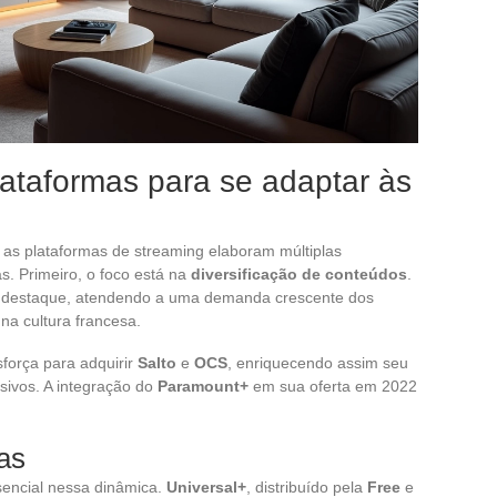
lataformas para se adaptar às
 as plataformas de streaming elaboram múltiplas
s. Primeiro, o foco está na
diversificação de conteúdos
.
e destaque, atendendo a uma demanda crescente dos
 na cultura francesa.
força para adquirir
Salto
e
OCS
, enriquecendo assim seu
sivos. A integração do
Paramount+
em sua oferta em 2022
as
encial nessa dinâmica.
Universal+
, distribuído pela
Free
e