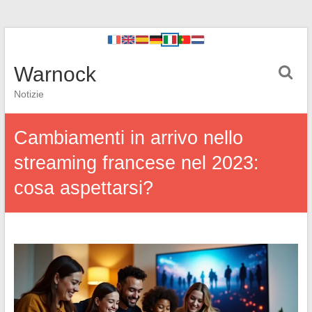
Warnock
Notizie
Cambiamenti in arrivo nello
streaming francese nel 2023:
cosa aspettarsi?