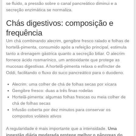
se fluido, a pressão sobre o canal pancreático diminui e a
secreção enzimática se normaliza.
Chás digestivos: composição e
frequência
Um chá combinando alecrim, gengibre fresco ralado e folhas de
hortelã-pimenta, consumido após a refeição principal, estimula
tanto a drenagem gástrica quanto a secreção biliar. O alecrim
fornece ácido rosmarínico, um antioxidante que protege as
mucosas digestivas. A hortelã-pimenta relaxa o esfíncter de
Oddi, facilitando o fluxo do suco pancreático para o duodeno.
Alecrim: uma colher de chá de folhas secas por xícara
Gengibre fresco: duas a três finas rodelas
Hortelã-pimenta: algumas folhas frescas ou meia colher de
chá de folhas secas
Infusão coberta por dez minutos para conservar os
compostos voláteis ativos
A regularidade é mais importante que a intensidade.
Uma
ingestão diária moderada protege melhor o pâncreas do