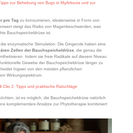
Tipps zur Behebung von Bugs in MyArkevia und zur
er pro Tag
zu konsumieren, idealerweise in Form von
lenwert steigt das Risiko von Magenbeschwerden, was
hte Bauchspeicheldrüse ist.
f die enzymatische Stimulation. Die Gingerole haben eine
nären Zellen der Bauchspeicheldrüse
, die genau die
nthetisieren. Indem sie freie Radikale auf diesem Niveau
s funktionelle Gewebe der Bauchspeicheldrüse länger zu
scheidet Ingwer von den meisten pflanzlichen
tem Wirkungsspektrum.
t Clio 2: Tipps und praktische Ratschläge
möchten, ist es möglich, die Bauchspeicheldrüse natürlich
ere komplementäre Ansätze zur Phytotherapie kombiniert