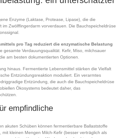
belastung: ein unterschätzter
ogene Enzyme (Laktase, Protease, Lipase), die die
nft im Zwölffingerdarm vorverdauen. Die Bauchspeicheldrüse
onssignal.
smittels pro Tag reduziert die enzymatische Belastung
e gesamte Verdauungsqualität. Kefir, Miso, milchsauer
die am besten dokumentierten Optionen.
ng hinaus. Fermentierte Lebensmittel stärken die Vielfalt
sche Entzündungsreaktion moduliert. Ein verarmtes
edriggradige Entzündung, die auch die Bauchspeicheldrüse
krobiellen Ökosystems bedeutet daher, das
schützen.
r empfindliche
hen akuten Schüben können fermentierbare Ballaststoffe
mit kleinen Mengen Milch-Kefir (besser verträglich als