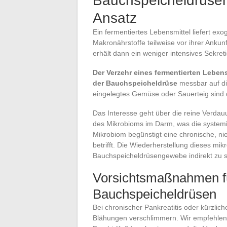
Bauchspeicheldrüsen
Ansatz
Ein fermentiertes Lebensmittel liefert ex
Makronährstoffe teilweise vor ihrer Anku
erhält dann ein weniger intensives Sekreti
Der Verzehr eines fermentierten Leben
der Bauchspeicheldrüse
messbar auf di
eingelegtes Gemüse oder Sauerteig sind 
Das Interesse geht über die reine Verdauu
des Mikrobioms im Darm, was die systemi
Mikrobiom begünstigt eine chronische, ni
betrifft. Die Wiederherstellung dieses mi
Bauchspeicheldrüsengewebe indirekt zu 
Vorsichtsmaßnahmen fü
Bauchspeicheldrüsen
Bei chronischer Pankreatitis oder kürzlic
Blähungen verschlimmern. Wir empfehlen, 