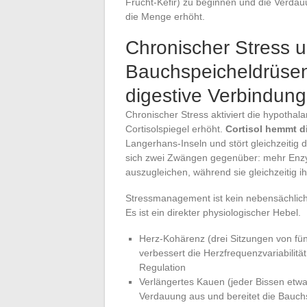
Frucht-Kefir) zu beginnen und die Verda
die Menge erhöht.
Chronischer Stress 
Bauchspeicheldrüsen
digestive Verbindung
Chronischer Stress aktiviert die hypotha
Cortisolspiegel erhöht.
Cortisol hemmt di
Langerhans-Inseln und stört gleichzeitig d
sich zwei Zwängen gegenüber: mehr Enzy
auszugleichen, während sie gleichzeitig i
Stressmanagement ist kein nebensächlich
Es ist ein direkter physiologischer Hebel.
Herz-Kohärenz (drei Sitzungen von fün
verbessert die Herzfrequenzvariabilität
Regulation
Verlängertes Kauen (jeder Bissen etwa
Verdauung aus und bereitet die Bauchs