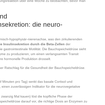
uungsreaktion über eine Woche zu beobachten, bevor man
und
sekretion: die neuro-
lamisch-hypophysär-nierenachse, was den zirkulierenden
e Insulinsekretion durch die Beta-Zellen
der
ie gastrointestinale Motilität. Die Bauchspeicheldrüse sieht
me zu produzieren, um einen verlangsamten Transit
hre hormonelle Produktion drosselt.
er Ratschlag für die Gesundheit der Bauchspeicheldrüse.
f Minuten pro Tag) senkt das basale Cortisol und
, einen zuverlässigen Indikator für die neurovegetative
 zwanzig Mal kauen) löst die kopfliche Phase der
peicheldrüse darauf vor, die richtige Dosis an Enzymen zu