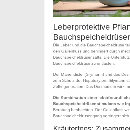
Leberprotektive Pfla
Bauchspeicheldrüse
Die Leber und die Bauchspeicheldrüse te
den Gallenfluss und behindert durch mec
Bauchspeicheldrüsensafts. Die Unterstütz
Bauchspeicheldrüse zu entlasten.
Der Mariendistel (Silymarin) und das De
zum Schutz der Hepatozyten. Silymarin st
Zellregeneration. Das Desmodium wirkt auf
Die Kombination einer leberfreundlich
Bauchspeicheldrüsenstimulans wie In
Beratung beobachten. Der Gallenfluss wird
Bauchspeicheldrüsengang verringert sich 
Kräutertees: Zusammen