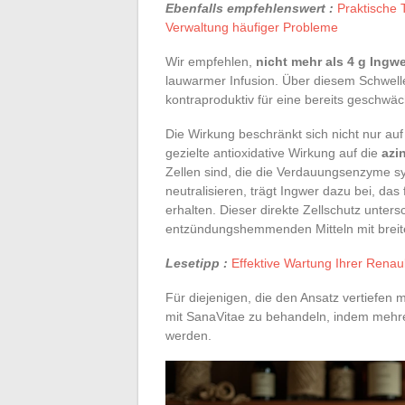
Ebenfalls empfehlenswert :
Praktische 
Verwaltung häufiger Probleme
Wir empfehlen,
nicht mehr als 4 g Ingw
lauwarmer Infusion. Über diesem Schwel
kontraproduktiv für eine bereits geschwäc
Die Wirkung beschränkt sich nicht nur au
gezielte antioxidative Wirkung auf die
azi
Zellen sind, die die Verdauungsenzyme sy
neutralisieren, trägt Ingwer dazu bei, da
erhalten. Dieser direkte Zellschutz unter
entzündungshemmenden Mitteln mit brei
Lesetipp :
Effektive Wartung Ihrer Renaul
Für diejenigen, die den Ansatz vertiefen 
mit SanaVitae zu behandeln, indem mehr
werden.