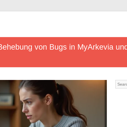
 Behebung von Bugs in MyArkevia und