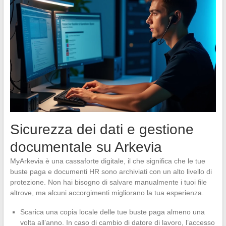
Sicurezza dei dati e gestione
documentale su Arkevia
MyArkevia è una cassaforte digitale, il che significa che le tue
buste paga e documenti HR sono archiviati con un alto livello di
protezione. Non hai bisogno di salvare manualmente i tuoi file
altrove, ma alcuni accorgimenti migliorano la tua esperienza.
Scarica una copia locale delle tue buste paga almeno una
volta all’anno. In caso di cambio di datore di lavoro, l’accesso