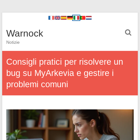
Warnock
Notizie
Consigli pratici per risolvere un
bug su MyArkevia e gestire i
problemi comuni