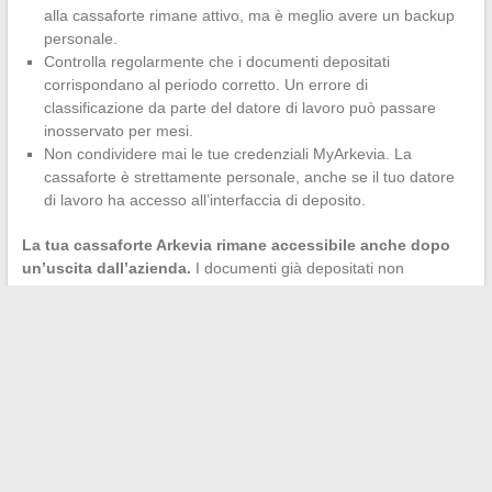
alla cassaforte rimane attivo, ma è meglio avere un backup
personale.
Controlla regolarmente che i documenti depositati
corrispondano al periodo corretto. Un errore di
classificazione da parte del datore di lavoro può passare
inosservato per mesi.
Non condividere mai le tue credenziali MyArkevia. La
cassaforte è strettamente personale, anche se il tuo datore
di lavoro ha accesso all’interfaccia di deposito.
La tua cassaforte Arkevia rimane accessibile anche dopo
un’uscita dall’azienda.
I documenti già depositati non
scompaiono. Se riscontri un problema di accesso dopo la fine di
un contratto, il supporto Arkevia può intervenire direttamente,
indipendentemente dal tuo ex datore di lavoro.
La maggior parte dei bug su MyArkevia trova la sua origine in
un browser mal configurato o in una configurazione HR
incompleta. Prima di moltiplicare le richieste al supporto, una
pulizia della cache e uno scambio rapido con il tuo gestore HR
sono sufficienti nella grande maggioranza delle situazioni.