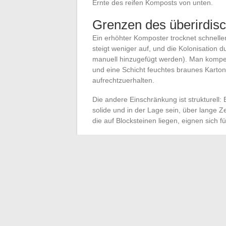
Ernte des reifen Komposts von unten.
Grenzen des überirdis
Ein erhöhter Komposter trocknet schneller
steigt weniger auf, und die Kolonisation
manuell hinzugefügt werden). Man kompe
und eine Schicht feuchtes braunes Karton
aufrechtzuerhalten.
Die andere Einschränkung ist strukturell: 
solide und in der Lage sein, über lange 
die auf Blocksteinen liegen, eignen sich f
Braunes Karton und 
blockieren
Eine einfache und oft unterschätzte Techn
Wurzelschutzbarriere
um und unter dem 
das Licht und hemmt die Keimung von Gr
Veröffentlichte Beobachtungen zeigen, da
unerwünschten Gräser in dem behandelte