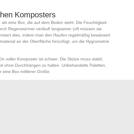
chen Komposters
 als eine Box, die auf dem Boden steht. Die Feuchtigkeit
 durch Regenwürmer verläuft langsamer (oft müssen sie
nsiert dies, indem man den Haufen regelmäßig bewässert
material an der Oberfläche hinzufügt, um die Hygrometrie
Ein voller Komposter ist schwer. Die Stütze muss stabil,
Zeit ohne Durchhängen zu halten. Unbehandelte Paletten,
ür eine Box mittlerer Größe.
Mulch: Wurzeln an der Quelle
ik besteht darin,
braunes Kartonmaterial als
Komposter zu verwenden. Das Kartonmaterial blockiert
as und das Wachstum oberflächlicher Wurzeln.
ss eine dicke Mulchschicht aus Karton nahezu alle
n Bereich eliminieren kann. Unter dem Komposter in