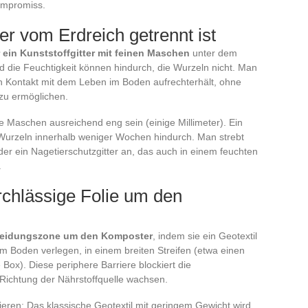
Kompromiss.
er vom Erdreich getrennt ist
r ein Kunststoffgitter mit feinen Maschen
unter dem
d die Feuchtigkeit können hindurch, die Wurzeln nicht. Man
n Kontakt mit dem Leben im Boden aufrechterhält, ohne
zu ermöglichen.
ie Maschen ausreichend eng sein (einige Millimeter). Ein
e Wurzeln innerhalb weniger Wochen hindurch. Man strebt
der ein Nagetierschutzgitter an, das auch in einem feuchten
.
rchlässige Folie um den
eidungszone um den Komposter
, indem sie ein Geotextil
em Boden verlegen, in einem breiten Streifen (etwa einen
Box). Diese periphere Barriere blockiert die
n Richtung der Nährstoffquelle wachsen.
eren: Das klassische Geotextil mit geringem Gewicht wird