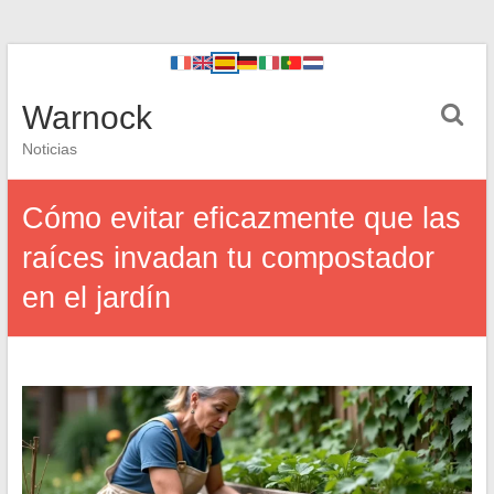
Warnock
Noticias
Cómo evitar eficazmente que las
raíces invadan tu compostador
en el jardín