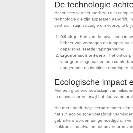
De technologie acht
Het succes van het merk zou niet comple
technologie die zijn apparaten aandrijft.
centraal in zijn strategie om voorop te blij
AS-chip
: Een van de opvallende innovat
beheer van vermogen en temperatuur. 
gepersonaliseerde vapingervaring.
Ergonomisch ontwerp
: Het ontwerp 
voor gebruiksgemak en een comfortabe
aangename en intuïtieve ervaring te b
Ecologische impact 
Met een groeiend bewustzijn van milieupr
te minimaliseren terwijl het duurzame prak
Het merk heeft recycleerbare materialen 
het zijn ecologische voetafdruk vermindert
gebruikers worden aangemoedigd om vera
elektronische afval en het bevorderen va