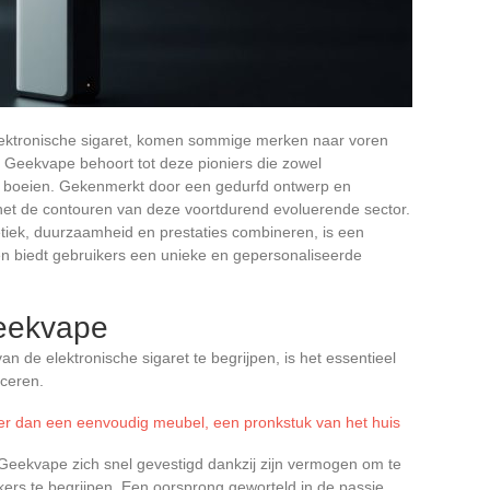
lektronische sigaret, komen sommige merken naar voren
t. Geekvape behoort tot deze pioniers die zowel
e boeien. Gekenmerkt door een gedurfd ontwerp en
het de contouren van deze voortdurend evoluerende sector.
tiek, duurzaamheid en prestaties combineren, is een
en biedt gebruikers een unieke en gepersonaliseerde
eekvape
 de elektronische sigaret te begrijpen, is het essentieel
aceren.
er dan een eenvoudig meubel, een pronkstuk van het huis
 Geekvape zich snel gevestigd dankzij zijn vermogen om te
ers te begrijpen. Een oorsprong geworteld in de passie