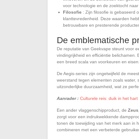
voor technologie en de zoektocht naar e
Filosofie
: Zijn filosofie is gebaseerd 
klanttevredenheid. Deze waarden hebbe
betrouwbare en presterende producte
De emblematische p
De reputatie van Geekvape steunt voor ee
vindingrijkheid en efficiëntie belichamen
een breed scala van voorkeuren en eisen
De Aegis-series zijn ongetwijfeld de mee
weerstand tegen elementen zoals water, 
uitzonderlijke duurzaamheid, wat ze perfe
Aanrader :
Culturele reis: duik in het har
Een ander vlaggenschipproduct, de
Zeus
zorgt voor een indrukwekkende dampprodu
tonen de toewijding van het merk aan in 
combineren met een verbeterde gebruiker