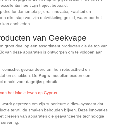
xcellentie heeft zijn traject bepaald.
op drie fundamentele pijlers: innovatie, kwaliteit en
n elke stap van zijn ontwikkeling geleid, waardoor het
n kan aanbieden.
roducten van Geekvape
n groot deel op een assortiment producten die de top van
. Elk van deze apparaten is ontworpen om te voldoen aan
.
st iconische, gewaardeerd om hun robuustheid en
stof en schokken. De
Aegis
-modellen bieden een
ct maakt voor dagelijks gebruik.
t van het lokale leven op Cyprus
, wordt geprezen om zijn superieure airflow-systeem dat
ctie terwijl de smaken behouden blijven. Deze innovaties
het creëren van apparaten die geavanceerde technologie
servaring.