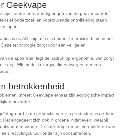
er Geekvape
et zijn zonder een grondig begrip van de geavanceerde
 Intensief onderzoek en voortdurende ontwikkeling staan
ven lopen.
ies is de AS-chip, die uitzonderlijke precisie biedt in het
Deze technologie zorgt voor een veilige en
van de apparaten legt de nadruk op ergonomie, wat zorgt
le grip. Elk model is zorgvuldig ontworpen om een
ieden.
en betrokkenheid
oblemen, streeft Geekvape ernaar zijn ecologische impact
tijken bevordert.
geïntegreerd in de productie van zijn producten, waardoor
. Het engageert zich ook in groene initiatieven, waarbij
ntwoord te vapen. De nadruk ligt op het verminderen van
n een recyclingcultuur onder zijn consumenten.