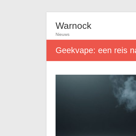
Warnock
Nieuws
Geekvape: een reis n