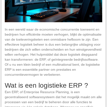
In een wereld waar de economische concurrentie toeneemt en
bedrijven hun efficiëntie moeten verhogen, blijkt de optimalisatie
van de toeleveringsketen een onmisbare hefboom te zijn. Een
effectieve logistiek beheer is dus een belangrijke uitdaging voor
bedrijven die zich willen onderscheiden en hun winstgevendheid
willen verhogen. Het hulpmiddel dat deze logistiek diepgaand
kan transformeren: de ERP, of geïntegreerde bedrijfssoftware.
Of u nu een klein bedrijf of een multinational bent, de logistieke
ERP is een essentiële partner om prestaties en
concurrentievermogen te verbeteren.
Wat is een logistieke ERP ?
Een ERP, of Enterprise Resource Planning, is een
gecentraliseerd softwaresysteem dat het mogelijk maakt om alle
processen van een bedrijf te beheren door alle functies te
integreren via één enkele database. Wanneer we specifiek