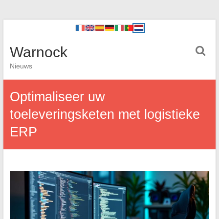
Warnock
Nieuws
Optimaliseer uw
toeleveringsketen met logistieke
ERP