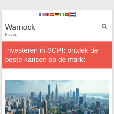
Warnock
Nieuws
Investeren in SCPI: ontdek de
beste kansen op de markt