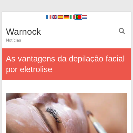
Warnock
Notícias
As vantagens da depilação facial
por eletrolise