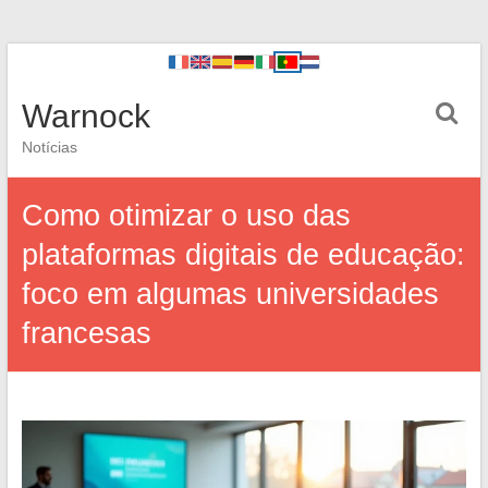
Warnock
Notícias
Como otimizar o uso das
plataformas digitais de educação:
foco em algumas universidades
francesas