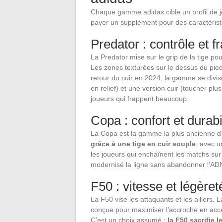
Chaque gamme adidas cible un profil de j
payer un supplément pour des caractéristiq
Predator : contrôle et f
La Predator mise sur le grip de la tige pou
Les zones texturées sur le dessus du pied
retour du cuir en 2024, la gamme se divis
en relief) et une version cuir (toucher plu
joueurs qui frappent beaucoup.
Copa : confort et durabi
La Copa est la gamme la plus ancienne d’ad
grâce à une tige en cuir souple
, avec u
les joueurs qui enchaînent les matchs su
modernisé la ligne sans abandonner l’AD
F50 : vitesse et légèret
La F50 vise les attaquants et les ailiers. L
conçue pour maximiser l’accroche en accél
C’est un choix assumé :
la F50 sacrifie l