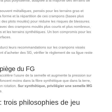
a plus polyvalente, adaptée à la majorité des terrains de
souvent métalliques, pensés pour les terrains gras et
 forme et la répartition de ces crampons (bases plus
 des plots moulés) pour réduire les risques de blessures.
 avec des crampons moulés plus courts et plus nombreux,
s et les terrains synthétiques. Un bon compromis pour les
urfaces.
 durci leurs recommandations sur les crampons vissés
nt d’acheter des SG, vérifier le règlement de sa ligue reste
e piège du FG
ccélère l’usure de la semelle et augmente la pression sur
foncent moins dans la fibre synthétique que dans la terre,
en rotation.
Sur synthétique, privilégier une semelle MG
s.
 trois philosophies de jeu