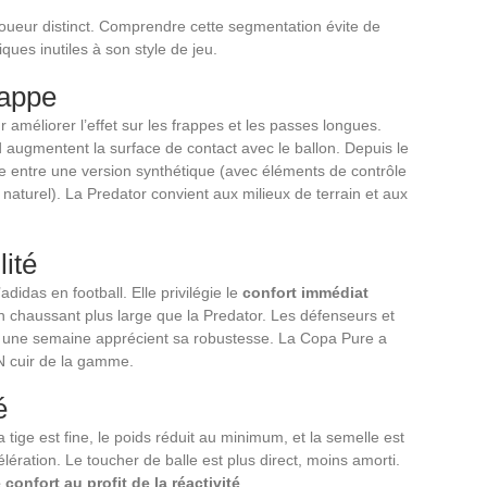
oueur distinct. Comprendre cette segmentation évite de
ues inutiles à son style de jeu.
rappe
r améliorer l’effet sur les frappes et les passes longues.
 augmentent la surface de contact avec le ballon. Depuis le
e entre une version synthétique (avec éléments de contrôle
s naturel). La Predator convient aux milieux de terrain et aux
lité
idas en football. Elle privilégie le
confort immédiat
n chaussant plus large que la Predator. Les défenseurs et
r une semaine apprécient sa robustesse. La Copa Pure a
N cuir de la gamme.
é
a tige est fine, le poids réduit au minimum, et la semelle est
ération. Le toucher de balle est plus direct, moins amorti.
e confort au profit de la réactivité
.