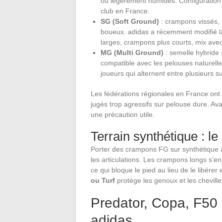
ou légèrement humides. Configuration l
club en France.
SG (Soft Ground)
: crampons vissés, 
boueux. adidas a récemment modifié la
larges, crampons plus courts, mix avec
MG (Multi Ground)
: semelle hybride
compatible avec les pelouses naturelle
joueurs qui alternent entre plusieurs s
Les fédérations régionales en France ont
jugés trop agressifs sur pelouse dure. Ava
une précaution utile.
Terrain synthétique : l
Porter des crampons FG sur synthétique a
les articulations. Les crampons longs s’en
ce qui bloque le pied au lieu de le libérer 
ou Turf
protège les genoux et les cheville
Predator, Copa, F50 :
adidas