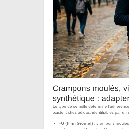
Crampons moulés, vis
synthétique : adapter
Le type de semelle détermine l’adhérence et
existent chez adidas, identifiables par un s
FG (Firm Ground)
: crampons moulés 