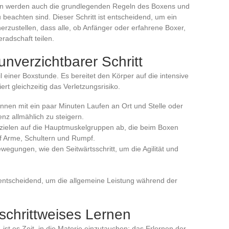
en werden auch die grundlegenden Regeln des Boxens und
 beachten sind. Dieser Schritt ist entscheidend, um ein
erzustellen, dass alle, ob Anfänger oder erfahrene Boxer,
adschaft teilen.
nverzichtbarer Schritt
l einer Boxstunde. Es bereitet den Körper auf die intensive
rt gleichzeitig das Verletzungsrisiko.
innen mit ein paar Minuten Laufen an Ort und Stelle oder
z allmählich zu steigern.
zielen auf die Hauptmuskelgruppen ab, die beim Boxen
f Arme, Schultern und Rumpf.
wegungen, wie den Seitwärtsschritt, um die Agilität und
t entscheidend, um die allgemeine Leistung während der
schrittweises Lernen
st es Zeit, in die Materie einzutauchen: das Erlernen der