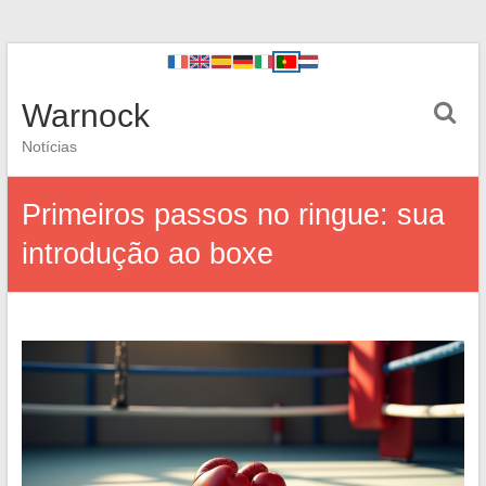
Warnock
Notícias
Primeiros passos no ringue: sua
introdução ao boxe