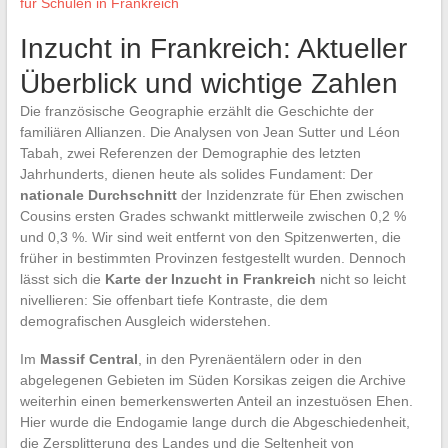
für Schulen in Frankreich
Inzucht in Frankreich: Aktueller
Überblick und wichtige Zahlen
Die französische Geographie erzählt die Geschichte der
familiären Allianzen. Die Analysen von Jean Sutter und Léon
Tabah, zwei Referenzen der Demographie des letzten
Jahrhunderts, dienen heute als solides Fundament: Der
nationale Durchschnitt
der Inzidenzrate für Ehen zwischen
Cousins ersten Grades schwankt mittlerweile zwischen 0,2 %
und 0,3 %. Wir sind weit entfernt von den Spitzenwerten, die
früher in bestimmten Provinzen festgestellt wurden. Dennoch
lässt sich die
Karte der Inzucht in Frankreich
nicht so leicht
nivellieren: Sie offenbart tiefe Kontraste, die dem
demografischen Ausgleich widerstehen.
Im
Massif Central
, in den Pyrenäentälern oder in den
abgelegenen Gebieten im Süden Korsikas zeigen die Archive
weiterhin einen bemerkenswerten Anteil an inzestuösen Ehen.
Hier wurde die Endogamie lange durch die Abgeschiedenheit,
die Zersplitterung des Landes und die Seltenheit von