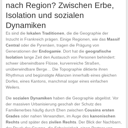
nach Region? Zwischen Erbe,
Isolation und sozialen
Dynamiken
Es sind die
lokalen Traditionen
, die die Geographie der
Inzucht in Frankreich prägen. Einige Regionen, wie das
Massif
Central
oder die Pyrenäen, tragen die Prägung von
Generationen der
Endogamie
. Dort hat die
geografische
Isolation
lange Zeit den Austausch von Personen behindert:
schwer überwindbare Flüsse, kurvenreiche Straßen,
unüberwindbare Berge… Die Topographie diktierte ihren
Rhythmus und begünstigte Allianzen innerhalb eines gleichen
Dorfes, eines Kantons, manchmal sogar eines einfachen
Weilers.
Die
sozialen Dynamiken
haben die Geographie abgelöst. Vor
der massiven Urbanisierung geschah der Schutz des
Familienerbes häufig durch Ehen zwischen
Cousins ersten
Grades
oder nahen Verwandten, im Auge des
kanonischen
Rechts
und später des
zivilen Rechts
. Der Blick der Nachbarn,
der Druck der Gruppe, die Schwierigkeit, einen Partner von