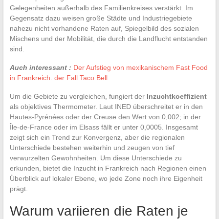
Gelegenheiten außerhalb des Familienkreises verstärkt. Im
Gegensatz dazu weisen große Städte und Industriegebiete
nahezu nicht vorhandene Raten auf, Spiegelbild des sozialen
Mischens und der Mobilität, die durch die Landflucht entstanden
sind.
Auch interessant :
Der Aufstieg von mexikanischem Fast Food
in Frankreich: der Fall Taco Bell
Um die Gebiete zu vergleichen, fungiert der
Inzuchtkoeffizient
als objektives Thermometer. Laut INED überschreitet er in den
Hautes-Pyrénées oder der Creuse den Wert von 0,002; in der
Île-de-France oder im Elsass fällt er unter 0,0005. Insgesamt
zeigt sich ein Trend zur Konvergenz, aber die regionalen
Unterschiede bestehen weiterhin und zeugen von tief
verwurzelten Gewohnheiten. Um diese Unterschiede zu
erkunden, bietet die Inzucht in Frankreich nach Regionen einen
Überblick auf lokaler Ebene, wo jede Zone noch ihre Eigenheit
prägt.
Warum variieren die Raten je