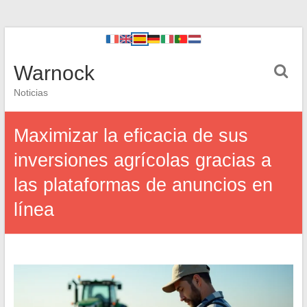
Warnock
Noticias
Maximizar la eficacia de sus
inversiones agrícolas gracias a
las plataformas de anuncios en
línea