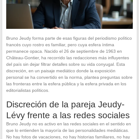
Bruno Jeudy forma parte de esas figuras del periodismo político
francés cuyo rostro es familiar, pero cuya esfera íntima
permanece opaca. Nacido el 26 de septiembre de 1963 en
Château-Gontier, ha recorrido las redacciones más influyentes
del país sin dejar filtrar detalles sobre su vida conyugal. Esta
discreción, en un paisaje mediático donde la exposición
personal se ha convertido en la norma, plantea preguntas sobre
las fronteras entre la esfera pública y la esfera privada en los
editorialistas políticos.
Discreción de la pareja Jeudy-
Lévy frente a las redes sociales
Bruno Jeudy no es activo en las redes sociales en el sentido en
que lo entienden la mayoría de las personalidades mediáticas.
No hay fotos de vacaciones, no hay historias familiares, no hay