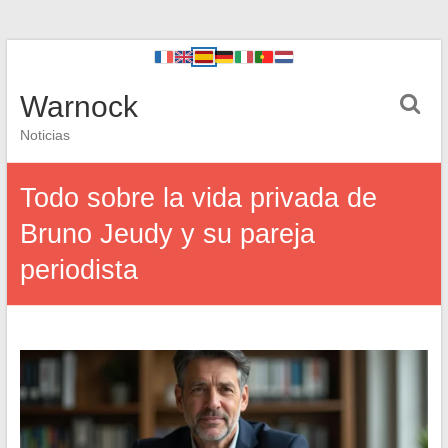
Warnock
Noticias
Todo sobre la vida privada de
Bruno Jeudy y su pareja
periodista