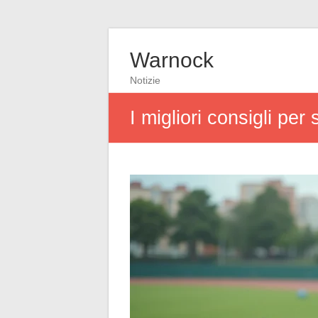
Warnock
Notizie
I migliori consigli per