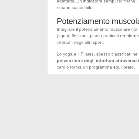
adattarsi. Un indicatore semplice: finché i
rimane sostenibile.
Potenziamento muscolar
Integrare il potenziamento muscolare non s
(squat, flessioni, plank) praticati regolarme
infortuni negli altri sport.
Lo yoga e il Pilates, spesso classificati n
prevenzione degli infortuni attraverso il
cardio forma un programma equilibrato.
Settimana tipo per principianti: una se
di potenziamento/flessibilità (yoga, ese
Settimana tipo intermedia: due session
Regolare in base alla fatica percepita 
La migliore attività sportiva è quella ch
tre settimane porta meno risultati di una
più importante dell’intensità
, qualunque