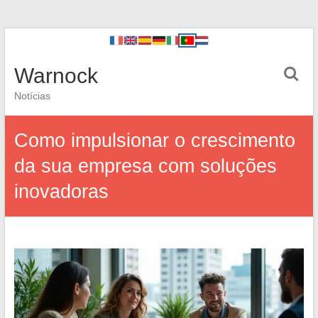
Warnock
Notícias
Como impulsionar o crescimento
da sua empresa com soluções
inovadoras