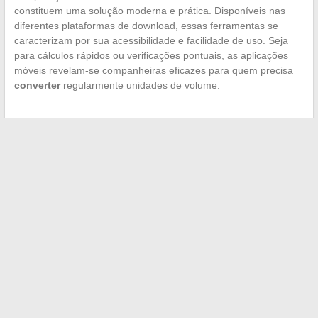
constituem uma solução moderna e prática. Disponíveis nas
diferentes plataformas de download, essas ferramentas se
caracterizam por sua acessibilidade e facilidade de uso. Seja
para cálculos rápidos ou verificações pontuais, as aplicações
móveis revelam-se companheiras eficazes para quem precisa
converter
regularmente unidades de volume.
←
Visão geral das tecnologias inovadoras que redefinem a
indústria contemporânea
O cruzeiro mais luxuoso do mundo
→
Search