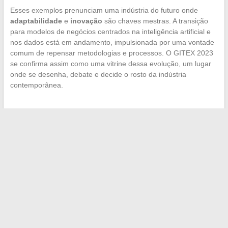
Esses exemplos prenunciam uma indústria do futuro onde
adaptabilidade
e
inovação
são chaves mestras. A transição
para modelos de negócios centrados na inteligência artificial e
nos dados está em andamento, impulsionada por uma vontade
comum de repensar metodologias e processos. O GITEX 2023
se confirma assim como uma vitrine dessa evolução, um lugar
onde se desenha, debate e decide o rosto da indústria
contemporânea.
←
Os segredos da classificação por peso no esporte de boxe
Dicas práticas para fazer suas conversões de volume
facilmente
→
Search