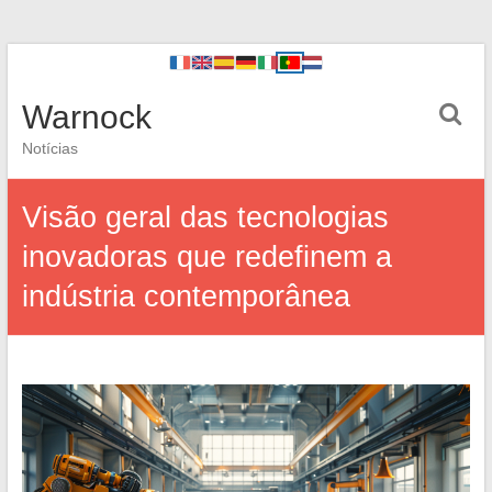
Warnock
Notícias
Visão geral das tecnologias
inovadoras que redefinem a
indústria contemporânea