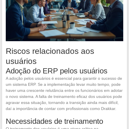
Riscos relacionados aos
usuários
Adoção do ERP pelos usuários
A adoção pelos usuários é essencial para garantir o sucesso de
um sistema ERP. Se a implementação levar muito tempo, pode
haver uma crescente relutância entre os funcionários em adotar
o novo sistema. A falta de treinamento eficaz dos usuários pode
agravar essa situação, tornando a transição ainda mais difícil,
daí a importância de contar com profissionais como Drakkar.
Necessidades de treinamento
O treinamento dos usuários é uma etapa crítica na