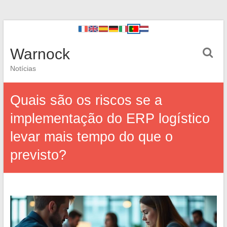
Warnock
Notícias
Quais são os riscos se a
implementação do ERP logístico
levar mais tempo do que o
previsto?