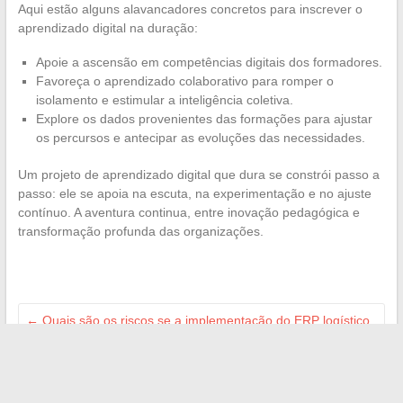
Aqui estão alguns alavancadores concretos para inscrever o
aprendizado digital na duração:
Apoie a ascensão em competências digitais dos formadores.
Favoreça o aprendizado colaborativo para romper o
isolamento e estimular a inteligência coletiva.
Explore os dados provenientes das formações para ajustar
os percursos e antecipar as evoluções das necessidades.
Um projeto de aprendizado digital que dura se constrói passo a
passo: ele se apoia na escuta, na experimentação e no ajuste
contínuo. A aventura continua, entre inovação pedagógica e
transformação profunda das organizações.
←
Quais são os riscos se a implementação do ERP logístico
levar mais tempo do que o previsto?
Mapa da consanguinidade na França: quais as diferenças
entre as regiões?
→