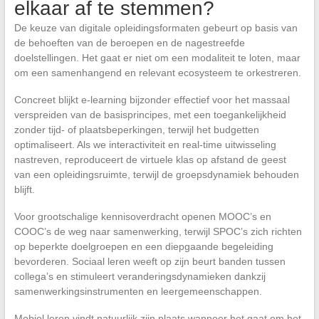
elkaar af te stemmen?
De keuze van digitale opleidingsformaten gebeurt op basis van
de behoeften van de beroepen en de nagestreefde
doelstellingen. Het gaat er niet om een modaliteit te loten, maar
om een samenhangend en relevant ecosysteem te orkestreren.
Concreet blijkt e-learning bijzonder effectief voor het massaal
verspreiden van de basisprincipes, met een toegankelijkheid
zonder tijd- of plaatsbeperkingen, terwijl het budgetten
optimaliseert. Als we interactiviteit en real-time uitwisseling
nastreven, reproduceert de virtuele klas op afstand de geest
van een opleidingsruimte, terwijl de groepsdynamiek behouden
blijft.
Voor grootschalige kennisoverdracht openen MOOC’s en
COOC’s de weg naar samenwerking, terwijl SPOC’s zich richten
op beperkte doelgroepen en een diepgaande begeleiding
bevorderen. Sociaal leren weeft op zijn beurt banden tussen
collega’s en stimuleert veranderingsdynamieken dankzij
samenwerkingsinstrumenten en leergemeenschappen.
Mobiel leren vindt natuurlijk zijn plaats wanneer het gaat om het