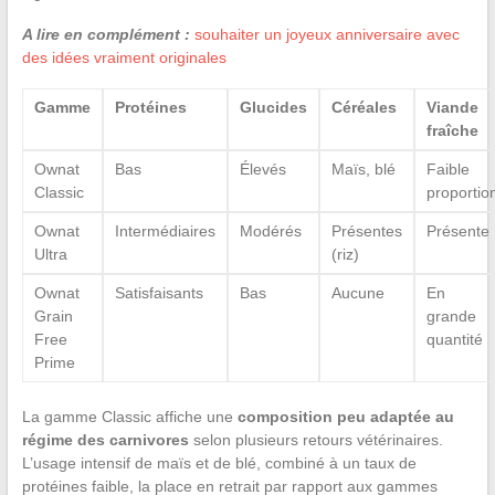
A lire en complément :
souhaiter un joyeux anniversaire avec
des idées vraiment originales
Gamme
Protéines
Glucides
Céréales
Viande
fraîche
Ownat
Bas
Élevés
Maïs, blé
Faible
Classic
proportio
Ownat
Intermédiaires
Modérés
Présentes
Présente
Ultra
(riz)
Ownat
Satisfaisants
Bas
Aucune
En
Grain
grande
Free
quantité
Prime
La gamme Classic affiche une
composition peu adaptée au
régime des carnivores
selon plusieurs retours vétérinaires.
L’usage intensif de maïs et de blé, combiné à un taux de
protéines faible, la place en retrait par rapport aux gammes