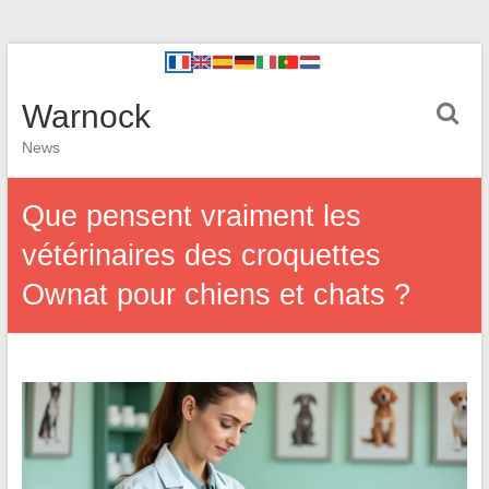
Warnock
News
Que pensent vraiment les
vétérinaires des croquettes
Ownat pour chiens et chats ?