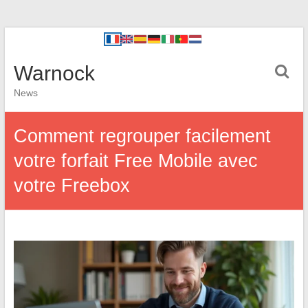
Warnock
News
Comment regrouper facilement
votre forfait Free Mobile avec
votre Freebox