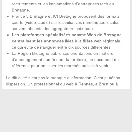
recrutements et les implantations d’entreprises tech en
Bretagne.
France 3 Bretagne et ICI Bretagne proposent des formats
courts (vidéo, audio) sur les initiatives numériques locales,
souvent absents des agrégateurs nationaux.
Les plateformes spécialisées comme Web de Bretagne
centralisent les annonces
liées à la filière web régionale,
ce qui évite de naviguer entre dix sources différentes.
La Région Bretagne publie ses orientations en matière
d’aménagement numérique du territoire, un document de
référence pour anticiper les marchés publics à venir.
La difficulté n’est pas le manque d’information. C’est plutôt sa
dispersion. Un professionnel du web à Rennes, à Brest ou à
Vannes doit croiser des sources locales, régionales et
spécialisées pour obtenir une vision complète.
Suivre l’actualité numérique bretonne régulièrement permet
d’anticiper les tendances
plutôt que de les subir. Les
évolutions réglementaires en matière d’accessibilité, les
nouveaux formats de contenu, les investissements publics dans