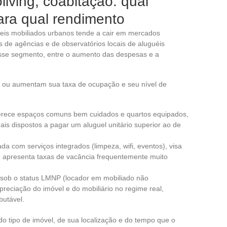
living, coabitação: qual
ara qual rendimento
veis mobiliados urbanos tende a cair em mercados
 de agências e de observatórios locais de aluguéis
sse segmento, entre o aumento das despesas e a
m ou aumentam sua taxa de ocupação e seu nível de
ferece espaços comuns bem cuidados e quartos equipados,
nais dispostos a pagar um aluguel unitário superior ao de
ada com serviços integrados (limpeza, wifi, eventos), visa
 e apresenta taxas de vacância frequentemente muito
 sob o status LMNP (locador em mobiliado não
epreciação do imóvel e do mobiliário no regime real,
butável.
o tipo de imóvel, de sua localização e do tempo que o