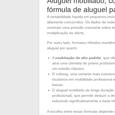
Aluguel mobiliado, co
fórmula de aluguel p
A rentabilidade líquida em pequenos imó
altamente concorridos. Os dados de redes
mostram uma pressão crescente sobre e
multiplicação da oferta.
Por outro lado, formatos híbridos mantê
aluguel por quarto:
A
coabitação de alto padrão
, que o
atrai uma clientela de jovens profissio
um estúdio clássico.
O coliving, uma variante mais estrutur
locatários em mobilidade profissional
baixas.
O aluguel mobiliado de longa duração
profissional), que permite deduzir a d
reduzindo significativamente a base tri
A escolha entre essas fórmulas depende d