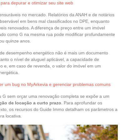
 para depurar e otimizar seu site web
mensuráveis no mercado. Relatórios da ANAH e de notários
observável em bens mal classificados no DPE, enquanto
eis renovados. A diferença de preço entre um imóvel
ficado como G na mesma rua pode modificar profundamente
 ou quinze anos.
o de desempenho energético não é mais um documento
tanto o nível de aluguel aplicável, a capacidade de
po e, em caso de revenda, o valor do imóvel em um
nergética.
lver um bug no MyArkevia e gerenciar problemas comuns
ou G sem orçar uma renovação completa se expõe a um
ção de locação a curto prazo
. Para aprofundar os
exto, os recursos do Guide Immo detalham os parâmetros a
a locativa.