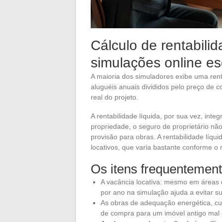
Cálculo de rentabilid
simulações online 
A maioria dos simuladores exibe uma rent
aluguéis anuais divididos pelo preço d
real do projeto.
A rentabilidade líquida, por sua vez, int
propriedade, o seguro de proprietário não
provisão para obras. A rentabilidade líqu
locativos, que varia bastante conforme o r
Os itens frequentemen
A vacância locativa: mesmo em áreas
por ano na simulação ajuda a evitar s
As obras de adequação energética, cuj
de compra para um imóvel antigo mal c