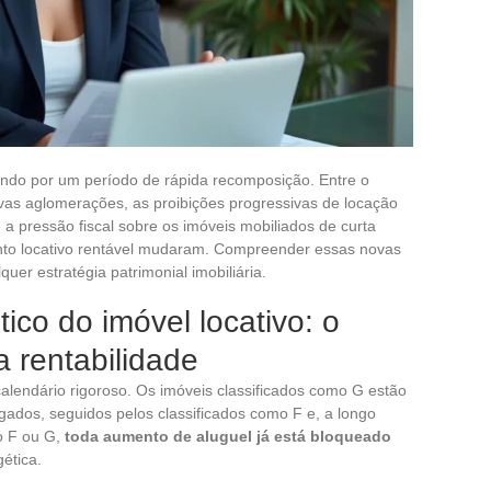
ndo por um período de rápida recomposição. Entre o
vas aglomerações, as proibições progressivas de locação
 a pressão fiscal sobre os imóveis mobiliados de curta
nto locativo rentável mudaram. Compreender essas novas
quer estratégia patrimonial imobiliária.
co do imóvel locativo: o
 a rentabilidade
calendário rigoroso. Os imóveis classificados como G estão
ados, seguidos pelos classificados como F e, a longo
o F ou G,
toda aumento de aluguel já está bloqueado
ética.