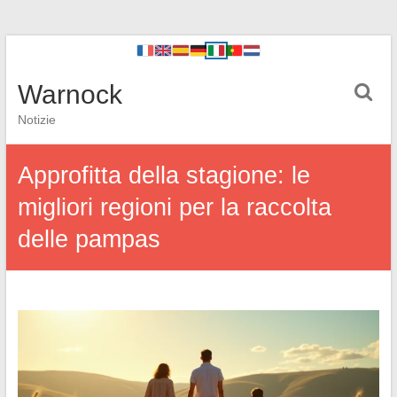
Warnock
Notizie
Approfitta della stagione: le
migliori regioni per la raccolta
delle pampas