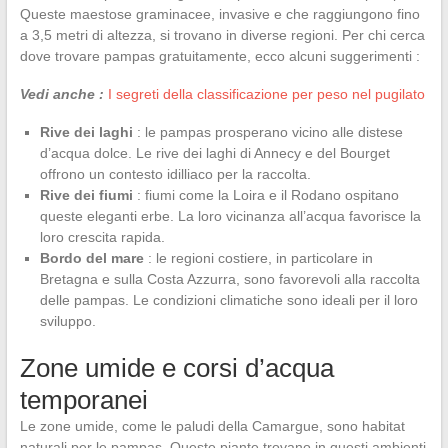
Queste maestose graminacee, invasive e che raggiungono fino
a 3,5 metri di altezza, si trovano in diverse regioni. Per chi cerca
dove trovare pampas gratuitamente, ecco alcuni suggerimenti :
Vedi anche :
I segreti della classificazione per peso nel pugilato
Rive dei laghi
: le pampas prosperano vicino alle distese
d’acqua dolce. Le rive dei laghi di Annecy e del Bourget
offrono un contesto idilliaco per la raccolta.
Rive dei fiumi
: fiumi come la Loira e il Rodano ospitano
queste eleganti erbe. La loro vicinanza all’acqua favorisce la
loro crescita rapida.
Bordo del mare
: le regioni costiere, in particolare in
Bretagna e sulla Costa Azzurra, sono favorevoli alla raccolta
delle pampas. Le condizioni climatiche sono ideali per il loro
sviluppo.
Zone umide e corsi d’acqua
temporanei
Le zone umide, come le paludi della Camargue, sono habitat
naturali per le pampas. Queste piante trovano in questi ambienti