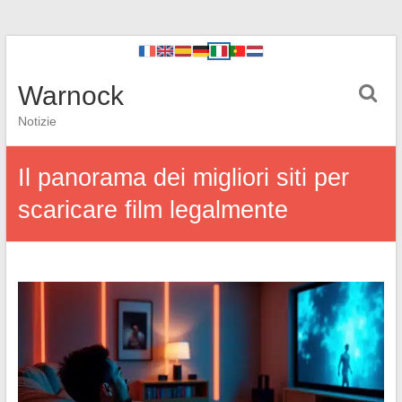
Warnock
Notizie
Il panorama dei migliori siti per
scaricare film legalmente